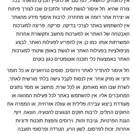
אין להעתיק, להשאיל, לפרסם, או להפיץ תכנים מהאתר בכל
צורה שהיא. חל איסור לגשת לאתר ולתכנים שבו לצורך פיתוח
או יצירת אתר דומה או מתחרה, לרבות איסוף מידע מהאתר.
אין להשתמש באתר לצרכי בדיקה, סריקה, פריצה למערכות
האבטחה של האתר או למערכות מחשב ותקשורת אחרות
המשרתות אותו. כמו כן, אין להפריע לפעילות האתר, לבצע
מניפולציות בפעילות האתר או לגשת באופן שיטתי למערכות
האתר באמצעות כלי תוכנה אוטומטיים כגון בוטים.
חל איסור להחדיר לאתר וירוסים, סוסים טרויאניים או כל חומר
זדוני או מזיק אחר. אין לנסות לקבל גישה בלתי מורשית לאתר,
לשרת שבו הוא מאוחסן, או לכל שרת, מחשב או מסד נתונים
המחוברים אליו. אין להשתמש באתר לכל פעילות המהווה או
מעודדת ביצוע עבירה פלילית או עוולה אזרחית, או המפרה את
החוקים החלים, לרבות חוקים הנוגעים להטעיה, הונאה, זיוף,
הגנת הפרטיות, גניבת זהות, וירוסים והפצת תוכנות זדוניות
אחרות, זכות לפרסום, לשון הרע, הטרדה ופרסומי תועבה.