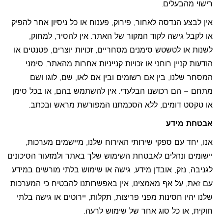
רישוי מהבעלים.
אין לבצע הנדסה לאחור, פירוק, פענוח או כל ניסיון אחר להפיק
או לקבל גישה לקוד המקור של האתר. אין להסיר, למחוק,
לשנות או לטשטש סימנים מסחריים, זכויות יוצרים, פטנטים או
הודעות קניין רוחני או זכויות קנייניות אחרות מהאתר. סימני
המסחר שלנו, בין אם רשומים ובין אם לאו, שם, לוגו ושם
מתחם – הם רכושנו הבלעדי. אין להשתמש בהם, או בכל סימן
או טקסט דומים, ללא הסכמתנו המפורשת מראש ובכתב.
אבטחת מידע
אנו, יחד עם ספקי שירותי האירוח שלנו, מיישמים מערכות,
יישומים ונהלים לאבטחת השימוש שלך באתר ולמזעור הסיכונים
לגניבה, נזק, אובדן מידע, גישה או שימוש בלתי מורשים במידע.
עם זאת, על אף מאמצינו, אין באפשרותנו להבטיח כי המערכות
שלנו יהיו חסינות מפני פריצות, תקלות, יירוטים או גישה בלתי
חוקית, או כל סוג אחר של שימוש לרעה.