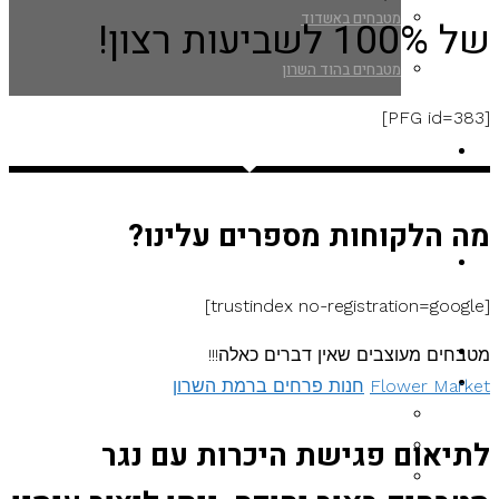
מטבחים באשדוד
של 100% לשביעות רצון!
מטבחים בהוד השרון
[PFG id=383]
בלוג
מה הלקוחות מספרים עלינו?
יצירת קשר
[trustindex no-registration=google]
עמוד הבית
מטבחים מעוצבים שאין דברים כאלה!!!
מטבחים ברמת השרון
Flower Market
חנות פרחים ברמת השרון
מטבחים ברעננה
מטבחים בפתח תקווה
לתיאום פגישת היכרות עם נגר
מטבחים בקרית טבעון