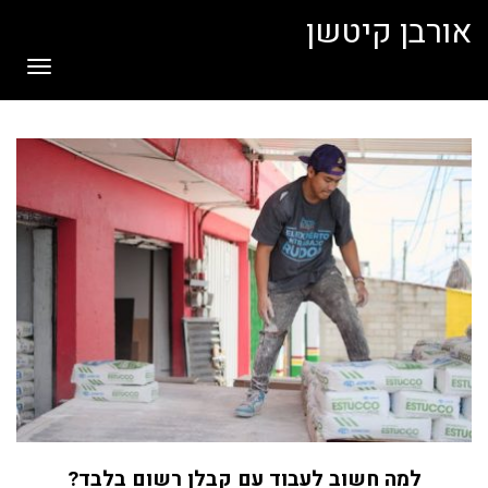
לתוכן
אורבן קיטשן
תפריט
למה חשוב לעבוד עם קבלן רשום בלבד?