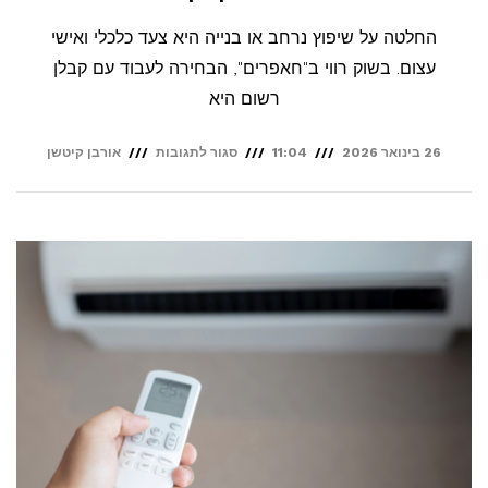
החלטה על שיפוץ נרחב או בנייה היא צעד כלכלי ואישי
עצום. בשוק רווי ב"חאפרים", הבחירה לעבוד עם קבלן
רשום היא
על
26 בינואר 2026
11:04
סגור לתגובות
אורבן קיטשן
למה
חשוב
לעבוד
עם
קבלן
רשום
בלבד?