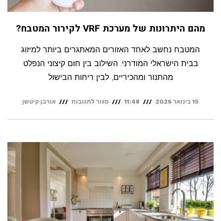
מהם היתרונות של מערכת VRF לקירור המטבח?
המטבח נחשב לאחד האזורים המאתגרים ביותר למיזוג
בבית הישראלי המודרני. השילוב בין חום קיצוני הנפלט
מהתנור ומהכיריים, לבין ריחות הבישול
על
15 בינואר 2026
11:48
סגור לתגובות
אורבן קיטשן
מהם
היתרונות
של
מערכת
VRF
לקירור
המטבח?